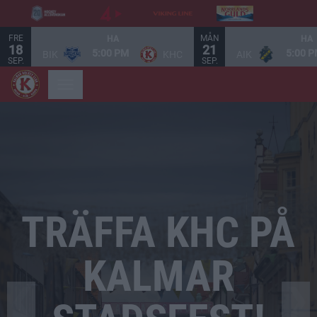
FRE
MÅN
HA
HA
18
21
5:00 PM
5:00 
BIK
KHC
AIK
SEP.
SEP.
Bild 1 av 3. TRÄFFA KHC PÅ KALMAR STADSFEST!. 6-7 Augusti -
TRÄFFA KHC PÅ
KALMAR
❮
❯