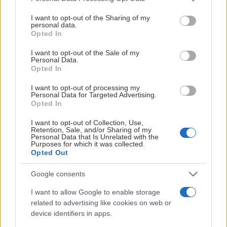
services and may gather and store information including but
not limited to your visit or usage behaviour. You may click to
I want to opt-out of the Sharing of my
personal data.
grant or deny consent to Google and its third-party tags to
Opted In
use your data for below specified purposes in below Google
consent section.
I want to opt-out of the Sale of my
Personal Data.
Opted In
I want to opt-out of processing my
Personal Data for Targeted Advertising.
Opted In
I want to opt-out of Collection, Use,
Retention, Sale, and/or Sharing of my
Personal Data that Is Unrelated with the
Purposes for which it was collected.
Opted Out
Google consents
I want to allow Google to enable storage
TRE KRONOR HOCKEYSKOLA
related to advertising like cookies on web or
device identifiers in apps.
FLICKOR