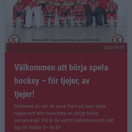
2026-08-01
Välkommen att börja spela
hockey – för tjejer, av
tjejer!
Drömmer du om att susa fram på isen, testa
något nytt eller bara hitta en riktigt härlig
gemenskap? Då är du varmt välkommen till vårt
lag för flickor 5–16 år!