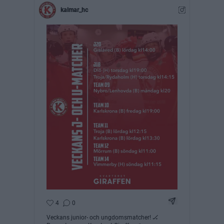
kalmar_hc
Dela Instagram 
4
0
Veckans junior- och ungdomsmatcher! 🏒