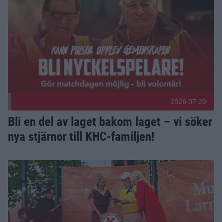
2026-07-20
Bli en del av laget bakom laget – vi söker
nya stjärnor till KHC-familjen!
Martina Friberg och KHC-Flick tilldelas Lions Stipendium Pu