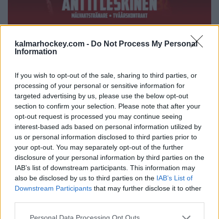
kalmarhockey.com -
Do Not Process My Personal
2026-06-17
Information
Välkommen tillbaka, Antti!
If you wish to opt-out of the sale, sharing to third parties, or
processing of your personal or sensitive information for
ALLA NYHETER
targeted advertising by us, please use the below opt-out
section to confirm your selection. Please note that after your
opt-out request is processed you may continue seeing
KALMAR HC UNGDOM & JUNIOR
interest-based ads based on personal information utilized by
us or personal information disclosed to third parties prior to
your opt-out. You may separately opt-out of the further
disclosure of your personal information by third parties on the
LÄS MER
IAB’s list of downstream participants. This information may
also be disclosed by us to third parties on the
IAB’s List of
Downstream Participants
that may further disclose it to other
third parties.
Please note that this website/app uses one or more Google
Personal Data Processing Opt Outs