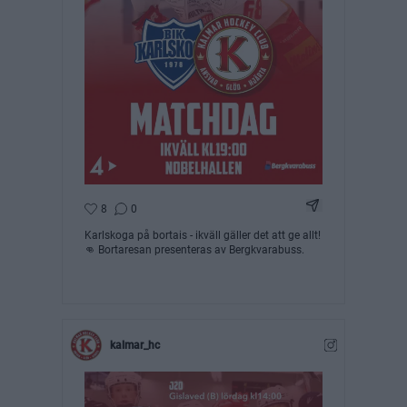
Dela Instagram 
8
0
Karlskoga på bortais - ikväll gäller det att ge allt!
👊 Bortaresan presenteras av Bergkvarabuss.
kalmar_hc