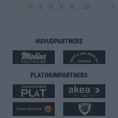
...
2
3
4
5
22
1
Förgående
Näs
HUVUDPARTNERS
PLATINUMPARTNERS