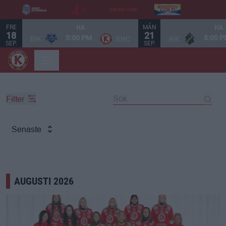
FRE
MÅN
HA
HA
18
21
5:00 PM
5:00 
BIK
KHC
AIK
SEP.
SEP.
Filter
Senaste
AUGUSTI 2026
Välkommen att börja spela hockey – för tjejer, av tjejer! Publ