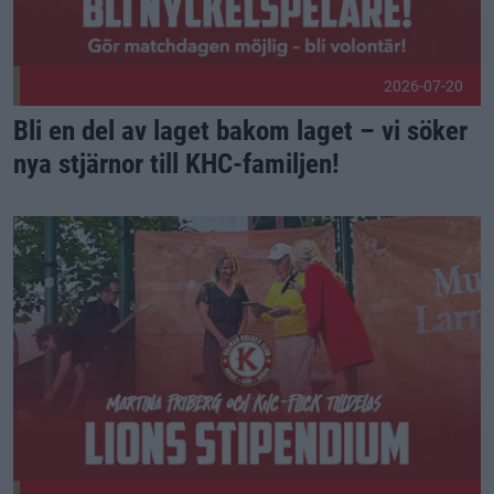
2026-07-20
Bli en del av laget bakom laget – vi söker
nya stjärnor till KHC-familjen!
Martina Friberg och KHC-Flick tilldelas Lions Stipendium Pu