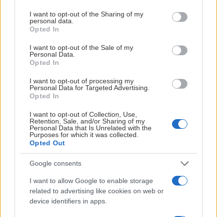
services and may gather and store information including but
not limited to your visit or usage behaviour. You may click to
I want to opt-out of the Sharing of my
personal data.
grant or deny consent to Google and its third-party tags to
Opted In
use your data for below specified purposes in below Google
consent section.
I want to opt-out of the Sale of my
Personal Data.
Opted In
I want to opt-out of processing my
Personal Data for Targeted Advertising.
Opted In
2026-06-08
Välkommen till Kalmar HC, Micke!
I want to opt-out of Collection, Use,
Retention, Sale, and/or Sharing of my
Personal Data that Is Unrelated with the
Purposes for which it was collected.
Opted Out
Welcome, Brett! Publicerad 2026-06-04
Google consents
I want to allow Google to enable storage
related to advertising like cookies on web or
device identifiers in apps.