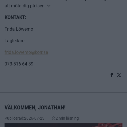
att möta dig på isen! ✨
KONTAKT:
Frida Löwemo
Lagledare
frida.lowemo@korr.se
073-516 64 39
VÄLKOMMEN, JONATHAN!
Publicerad:
2026-07-23
2 min läsning