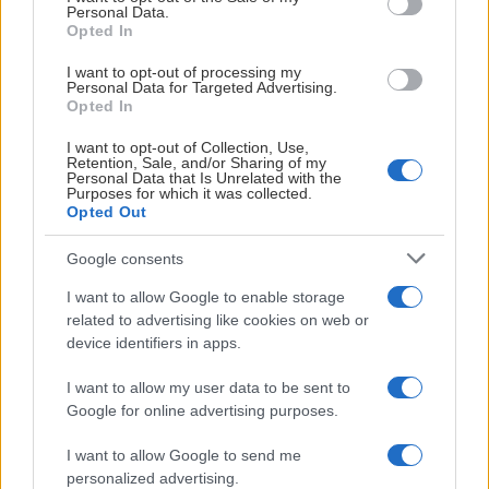
Personal Data.
Opted In
I want to opt-out of processing my
Personal Data for Targeted Advertising.
Opted In
I want to opt-out of Collection, Use,
Retention, Sale, and/or Sharing of my
Personal Data that Is Unrelated with the
Purposes for which it was collected.
Opted Out
Google consents
När strålkastarna tänds i Hatstore Arena och
I want to allow Google to enable storage
related to advertising like cookies on web or
pucken släpps, då är det farten på isen och trycket
device identifiers in apps.
på läktaren som syns. Men hjärtat som får hela
matchdagen att slå? Det är våra fantastiska
I want to allow my user data to be sent to
volontärer och funktionärer!
Google for online advertising purposes.
I want to allow Google to send me
Utan er – ingen match. Så enkelt är det! Våra volontärer är
personalized advertising.
grundbulten i hela Kalmar HC, och nu vill vi bli fler i vårt