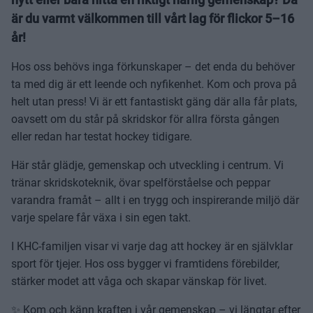
är du varmt välkommen till vårt lag för flickor 5–16
år!
Hos oss behövs inga förkunskaper – det enda du behöver
ta med dig är ett leende och nyfikenhet. Kom och prova på
helt utan press! Vi är ett fantastiskt gäng där alla får plats,
oavsett om du står på skridskor för allra första gången
eller redan har testat hockey tidigare.
Här står glädje, gemenskap och utveckling i centrum. Vi
tränar skridskoteknik, övar spelförståelse och peppar
varandra framåt – allt i en trygg och inspirerande miljö där
varje spelare får växa i sin egen takt.
I KHC-familjen visar vi varje dag att hockey är en självklar
sport för tjejer. Hos oss bygger vi framtidens förebilder,
stärker modet att våga och skapar vänskap för livet.
✨ Kom och känn kraften i vår gemenskap – vi längtar efter