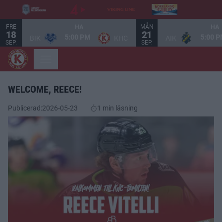
FRE
MÅN
HA
HA
18
21
5:00 PM
5:00 
BIK
KHC
AIK
SEP.
SEP.
WELCOME, REECE!
Publicerad:
2026-05-23
1 min läsning