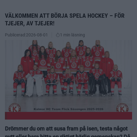
VÄLKOMMEN ATT BÖRJA SPELA HOCKEY – FÖR
TJEJER, AV TJEJER!
Publicerad:
2026-08-01
1 min läsning
Drömmer du om att susa fram på isen, testa något
nytt eller bara hitta en riktigt härlig gemenskap? Då