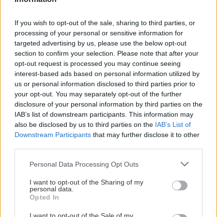
-
Jonathan är en erfaren och rutinerad spelare som kommer
If you wish to opt-out of the sale, sharing to third parties, or
att tillföra en hel del både på och utanför isen. Han är en
processing of your personal or sensitive information for
skridsko- och puckstark back som vi räknar med blir en av
targeted advertising by us, please use the below opt-out
våra ledande spelare. Han är en skridsko och puckstark
section to confirm your selection. Please note that after your
back som vi räknar med kommer att tillhöra våra ledande
opt-out request is processed you may continue seeing
spelare.
interest-based ads based on personal information utilized by
us or personal information disclosed to third parties prior to
Varmt välkommen till KHC-familjen, Jonathan!
your opt-out. You may separately opt-out of the further
disclosure of your personal information by third parties on the
IAB’s list of downstream participants. This information may
also be disclosed by us to third parties on the
IAB’s List of
Downstream Participants
that may further disclose it to other
third parties.
Please note that this website/app uses one or more Google
Personal Data Processing Opt Outs
BLI EN DEL AV LAGET BAKOM LAGET – VI
services and may gather and store information including but
SÖKER NYA STJÄRNOR TILL KHC-FAMILJEN!
not limited to your visit or usage behaviour. You may click to
I want to opt-out of the Sharing of my
personal data.
grant or deny consent to Google and its third-party tags to
Opted In
Publicerad:
2026-07-20
2 min läsning
use your data for below specified purposes in below Google
consent section.
I want to opt-out of the Sale of my