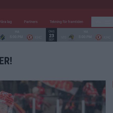
Våra lag
Partners
Tekning för framtiden
Mer
ONS
HA
HA
23
5:00 PM
5:00 PM
KHC
VIS
KHC
SEP.
ER!