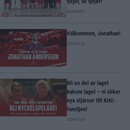
tjejer, av tjejer!
2026-08-01
Välkommen, Jonathan!
2026-07-23
Bli en del av laget
bakom laget – vi söker
nya stjärnor till KHC-
familjen!
2026-07-20