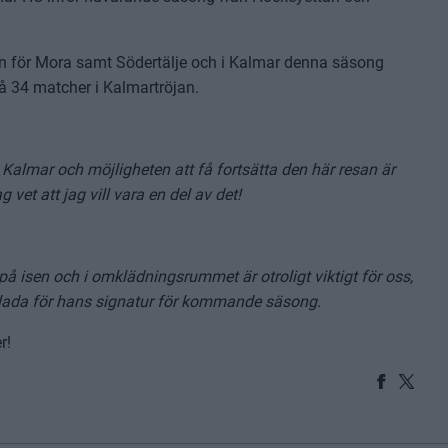
an för Mora samt Södertälje och i Kalmar denna säsong
på 34 matcher i Kalmartröjan.
 i Kalmar och möjligheten att få fortsätta den här resan är
 vet att jag vill vara en del av det!
på isen och i omklädningsrummet är otroligt viktigt för oss,
r glada för hans signatur för kommande säsong.
r!