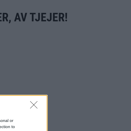
, AV TJEJER!
sonal or
ection to