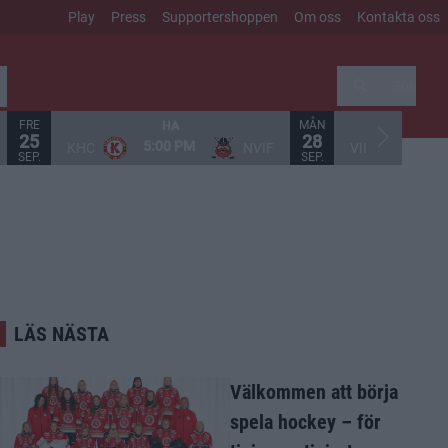
Play
Press
Supportershoppen
Om oss
Kontakta oss
Sök
FRE
MÅN
HA
25
28
5:00 PM
5:
KHC
NVIF
VIK
SEP.
SEP.
LÄS NÄSTA
Välkommen att börja
spela hockey – för