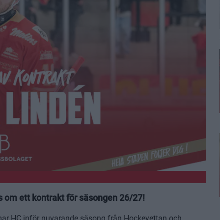
 om ett kontrakt för säsongen 26/27!
lmar HC inför nuvarande säsong från Hockeyettan och