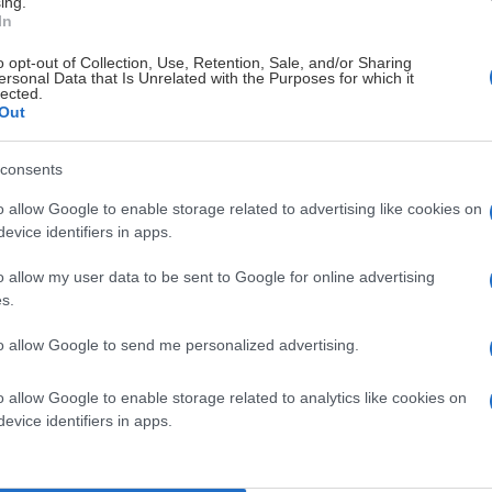
ing.
In
o opt-out of Collection, Use, Retention, Sale, and/or Sharing
tt möta dig på isen! ✨
ersonal Data that Is Unrelated with the Purposes for which it
lected.
Out
consents
o allow Google to enable storage related to advertising like cookies on
evice identifiers in apps.
o allow my user data to be sent to Google for online advertising
s.
to allow Google to send me personalized advertising.
o allow Google to enable storage related to analytics like cookies on
evice identifiers in apps.
!