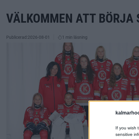
VÄLKOMMEN ATT BÖRJA SP
Publicerad:
2026-08-01
1 min läsning
kalmarho
If you wish 
sensitive in