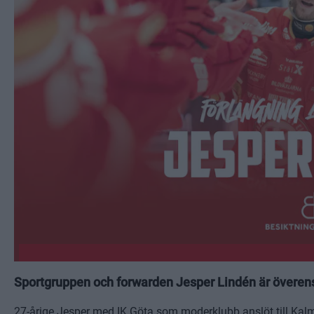
Sportgruppen och forwarden Jesper Lindén är överens
27-årige Jesper med IK Göta som moderklubb anslöt till Ka