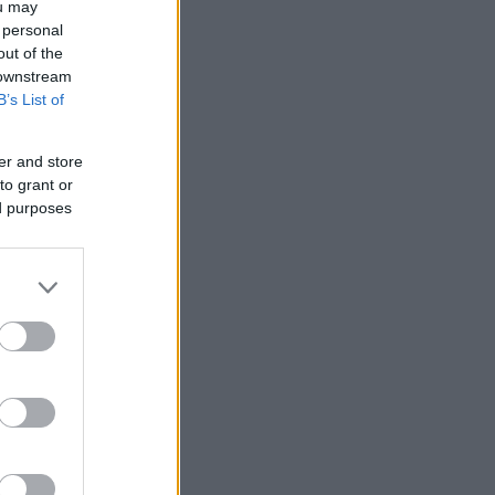
ou may
 personal
out of the
 downstream
B’s List of
er and store
to grant or
ed purposes