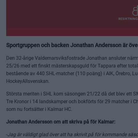
Sportgruppen och backen Jonathan Andersson är över
Den 32-årige Valdemarsviksfostrade Jonathan ansluter närma
25/26 med ett finskt mästerskapsguld för Tappara efter totalt
bestående av 440 SHL-matcher (110 poäng) i AIK, Örebro, Lu
HockeyAllsvenskan.
Största meriten i SHL kom säsongen 21/22 då det blev ett S
Tre Kronor i 14 landskamper och bokförts för 29 matcher i 
som nu fortsätter i Kalmar HC.
Jonathan Andersson om att skriva på för Kalmar:
-
Jag är väldigt glad över att ha skrivit på för kommande säso