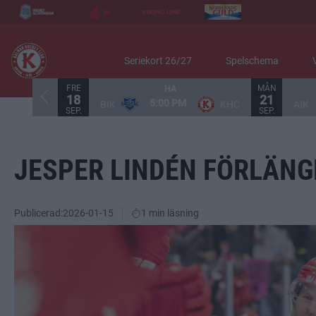
Seriekort 26/27
Spelschema
FRE
MÅN
HA
18
21
5:00 PM
BIK
KHC
AIK
SEP.
SEP.
JESPER LINDÉN FÖRLÄNG
Publicerad:
2026-01-15
1 min läsning