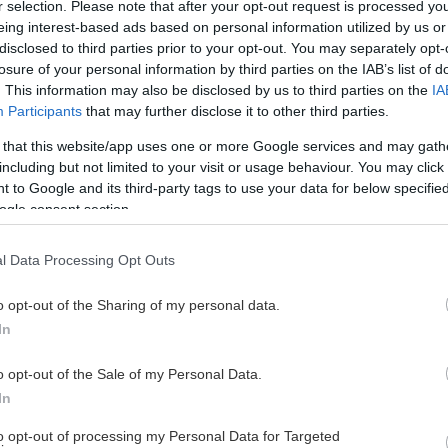
r selection. Please note that after your opt-out request is processed y
eing interest-based ads based on personal information utilized by us or
disclosed to third parties prior to your opt-out. You may separately opt-
losure of your personal information by third parties on the IAB’s list of
. This information may also be disclosed by us to third parties on the
IA
Participants
that may further disclose it to other third parties.
 that this website/app uses one or more Google services and may gath
including but not limited to your visit or usage behaviour. You may click 
 to Google and its third-party tags to use your data for below specifi
ogle consent section.
 eller bara hitta en riktigt härlig gemenskap? Då är
l Data Processing Opt Outs
med dig är ett leende och nyfikenhet. Kom och prova på
o opt-out of the Sharing of my personal data.
oavsett om du står på skridskor för allra första gången eller
In
o opt-out of the Sale of my Personal Data.
ar skridskoteknik, övar spelförståelse och peppar varandra
In
e får växa i sin egen takt.
to opt-out of processing my Personal Data for Targeted
rt för tjejer. Hos oss bygger vi framtidens förebilder, stärker