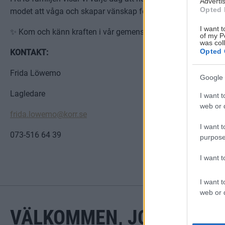
Advertis
Opted 
modet att våga och skapar vänskap för livet.
I want t
✨ Kom och känn kraften i vår gemenskap – vi längtar efter a
of my P
was col
Opted 
KONTAKT:
Frida Löwemo
Google 
Lagledare
I want t
web or d
frida.lowemo@korr.se
I want t
073-516 64 39
purpose
I want 
I want t
web or d
VÄLKOMMEN, JONATHAN