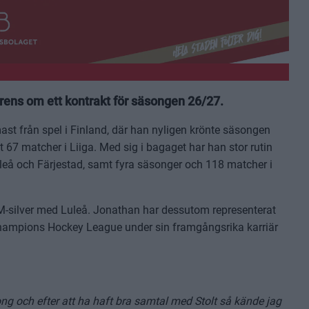
ens om ett kontrakt för säsongen 26/27.
st från spel i Finland, där han nyligen krönte säsongen
 67 matcher i Liiga. Med sig i bagaget har han stor rutin
leå och Färjestad, samt fyra säsonger och 118 matcher i
M-silver med Luleå. Jonathan har dessutom representerat
Champions Hockey League under sin framgångsrika karriär
ng och efter att ha haft bra samtal med Stolt så kände jag