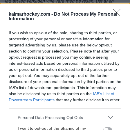
jag att jag verkligen ville vara med på resan. Det är en
förening som har gjort bra grejer både på och utanför isen
kalmarhockey.com -
Do Not Process My Personal
och ser verkligen framemot att dra på mig KHC-tröjan och
Information
kliva ut i Hatstore Arena!
If you wish to opt-out of the sale, sharing to third parties, or
General manager Daniel Stolt:
processing of your personal or sensitive information for
targeted advertising by us, please use the below opt-out
-
Jonathan är en erfaren och rutinerad spelare som kommer
section to confirm your selection. Please note that after your
att tillföra en hel del både på och utanför isen. Han är en
opt-out request is processed you may continue seeing
skridsko- och puckstark back som vi räknar med blir en av
interest-based ads based on personal information utilized by
våra ledande spelare. Han är en skridsko och puckstark
us or personal information disclosed to third parties prior to
back som vi räknar med kommer att tillhöra våra ledande
your opt-out. You may separately opt-out of the further
disclosure of your personal information by third parties on the
spelare.
IAB’s list of downstream participants. This information may
also be disclosed by us to third parties on the
IAB’s List of
Varmt välkommen till KHC-familjen, Jonathan!
Downstream Participants
that may further disclose it to other
third parties.
Please note that this website/app uses one or more Google
Personal Data Processing Opt Outs
services and may gather and store information including but
not limited to your visit or usage behaviour. You may click to
I want to opt-out of the Sharing of my