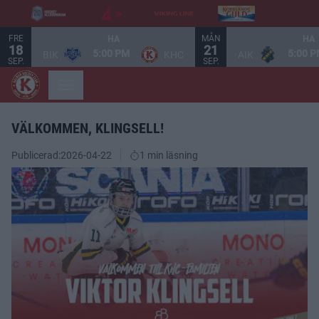
FRE
MÅN
HA
HA
18
21
5:00 PM
5:00 
BIK
KHC
AIK
SEP.
SEP.
VÄLKOMMEN, KLINGSELL!
Publicerad:
2026-04-22
1 min läsning