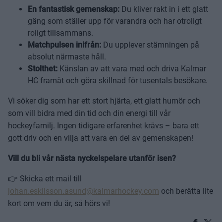
En fantastisk gemenskap:
Du kliver rakt in i ett glatt
gäng som ställer upp för varandra och har otroligt
roligt tillsammans.
Matchpulsen inifrån:
Du upplever stämningen på
absolut närmaste håll.
Stolthet:
Känslan av att vara med och driva Kalmar
HC framåt och göra skillnad för tusentals besökare.
Vi söker dig som har ett stort hjärta, ett glatt humör och
som vill bidra med din tid och din energi till vår
hockeyfamilj. Ingen tidigare erfarenhet krävs – bara ett
gott driv och en vilja att vara en del av gemenskapen!
Vill du bli vår nästa nyckelspelare utanför isen?
👉 Skicka ett mail till
johan.eskilsson.asund@kalmarhockey.com
och berätta lite
kort om vem du är, så hörs vi!