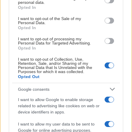
personal data.
grant or deny consent to Google and its third-party tags to
Opted In
BLI EN DEL AV LAGET BAKOM LAGET – VI
use your data for below specified purposes in below Google
SÖKER NYA STJÄRNOR TILL KHC-FAMILJEN!
consent section.
I want to opt-out of the Sale of my
Personal Data.
Opted In
Publicerad:
2026-07-20
2 min läsning
I want to opt-out of processing my
Personal Data for Targeted Advertising.
Opted In
I want to opt-out of Collection, Use,
Retention, Sale, and/or Sharing of my
Personal Data that Is Unrelated with the
Purposes for which it was collected.
Opted Out
Google consents
I want to allow Google to enable storage
related to advertising like cookies on web or
device identifiers in apps.
När strålkastarna tänds i Hatstore Arena och
I want to allow my user data to be sent to
pucken släpps, då är det farten på isen och trycket
Google for online advertising purposes.