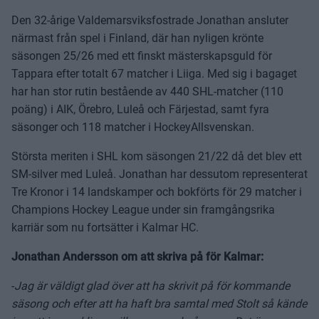
Den 32-årige Valdemarsviksfostrade Jonathan ansluter
närmast från spel i Finland, där han nyligen krönte
säsongen 25/26 med ett finskt mästerskapsguld för
Tappara efter totalt 67 matcher i Liiga. Med sig i bagaget
har han stor rutin bestående av 440 SHL-matcher (110
poäng) i AIK, Örebro, Luleå och Färjestad, samt fyra
säsonger och 118 matcher i HockeyAllsvenskan.
Största meriten i SHL kom säsongen 21/22 då det blev ett
SM-silver med Luleå. Jonathan har dessutom representerat
Tre Kronor i 14 landskamper och bokförts för 29 matcher i
Champions Hockey League under sin framgångsrika
karriär som nu fortsätter i Kalmar HC.
Jonathan Andersson om att skriva på för Kalmar:
-
Jag är väldigt glad över att ha skrivit på för kommande
säsong och efter att ha haft bra samtal med Stolt så kände